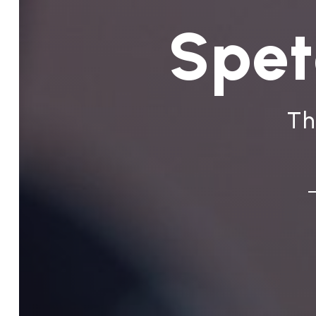
Spet
Th