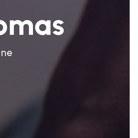
homas
nne